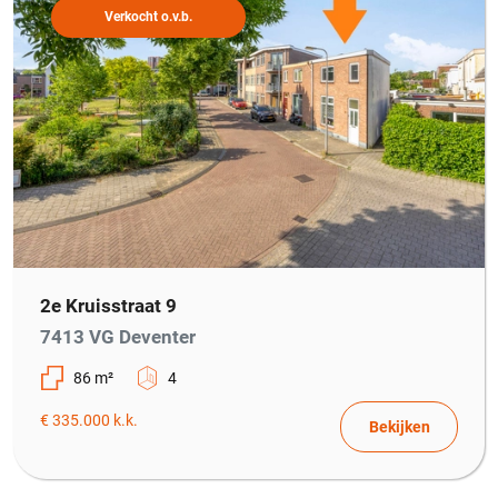
Verkocht o.v.b.
2e Kruisstraat 9
7413 VG Deventer
86 m²
4
€ 335.000 k.k.
Bekijken