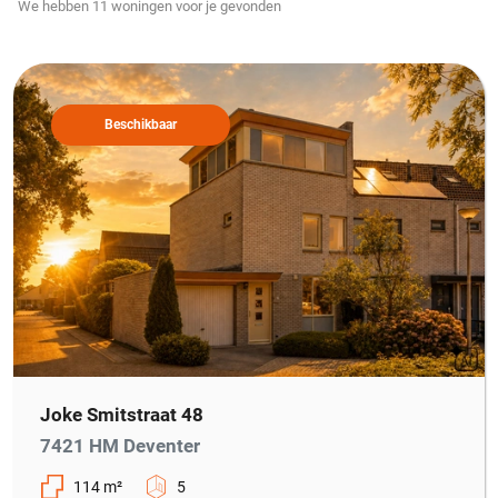
We hebben
11
woningen
voor je gevonden
Beschikbaar
Joke Smitstraat 48
7421 HM Deventer
114 m²
5