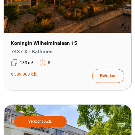
Koningin Wilhelminalaan 15
7437 XT Bathmen
133 m²
5
€ 389.000 k.k.
Bekijken
Verkocht o.v.b.