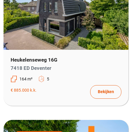
Heukelenseweg 16G
7418 ED Deventer
164 m²
5
€ 885.000 k.k.
Bekijken