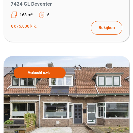
7424 GL Deventer
168 m²
6
€ 675.000 k.k.
Bekijken
Verkocht o.v.b.