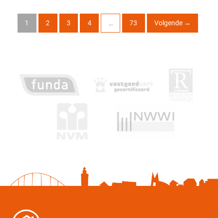
1
2
3
4
…
73
Volgende
→