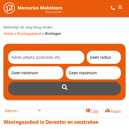
Sluiten
Alle filters
Makkelijk de weg terug vinden
Home
»
Woningaanbod
»
Woningen
Lijst
Kaart
Woningaanbod in
Deventer
en omstreken