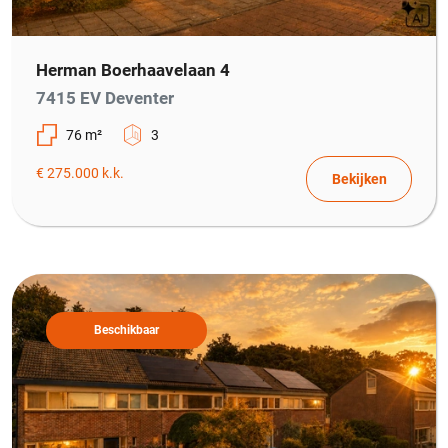
Herman Boerhaavelaan 4
7415 EV Deventer
76 m²
3
€ 275.000 k.k.
Bekijken
Beschikbaar