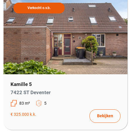
Verkocht o.v.b.
Kamille 5
7422 ST Deventer
83 m²
5
€ 325.000 k.k.
Bekijken