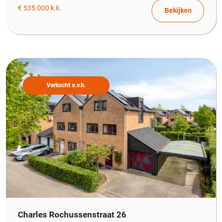
€ 535.000 k.k.
Bekijken
Verkocht o.v.b.
Charles Rochussenstraat 26