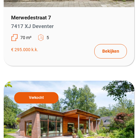
Merwedestraat 7
7417 XJ Deventer
70 m²
5
€ 295.000 k.k.
Bekijken
Verkocht