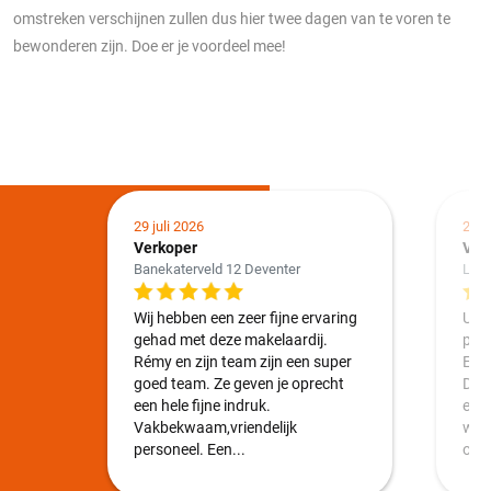
omstreken verschijnen zullen dus hier twee dagen van te voren te
bewonderen zijn. Doe er je voordeel mee!
29 juli 2026
24 j
Verkoper
Ver
Banekaterveld 12 Deventer
Loo
Wij hebben een zeer fijne ervaring
Uite
gehad met deze makelaardij.
plu
Rémy en zijn team zijn een super
Emm
goed team. Ze geven je oprecht
Duid
een hele fijne indruk.
en 
Vakbekwaam,vriendelijk
weke
personeel. Een...
over