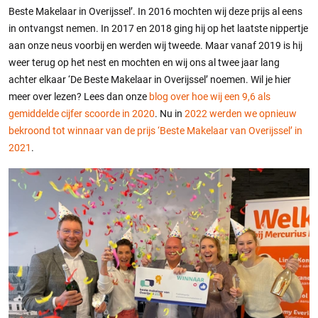
Beste Makelaar in Overijssel’. In 2016 mochten wij deze prijs al eens
in ontvangst nemen. In 2017 en 2018 ging hij op het laatste nippertje
aan onze neus voorbij en werden wij tweede. Maar vanaf 2019 is hij
weer terug op het nest en mochten en wij ons al twee jaar lang
achter elkaar ‘De Beste Makelaar in Overijssel’ noemen. Wil je hier
meer over lezen? Lees dan onze
blog over hoe wij een 9,6 als
gemiddelde cijfer scoorde in 2020
. Nu in
2022 werden we opnieuw
bekroond tot winnaar van de prijs ‘Beste Makelaar van Overijssel’ in
2021
.