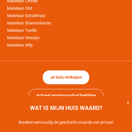
Makelaar Lettele
Makelaar Olst
Makelaar Schalkhaar
Makelaar Steenenkamer
Makelaar Twello
Makelaar Wesepe
Makelaar Wilp
Je huis verkopen
Actueel woningaanbod bekijken
x
WAT IS MIJN HUIS WAARD?
Bereken eenvoudig de geschatte waarde van je huis!
Copyright © Mercurius Makelaars Deventer | 2014-2026