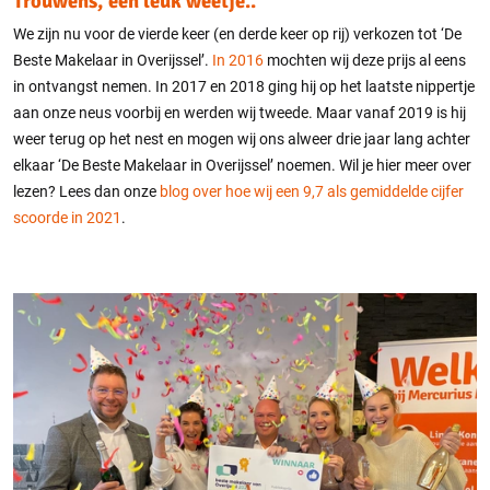
Trouwens, een leuk weetje..
We zijn nu voor de vierde keer (en derde keer op rij) verkozen tot ‘De
Beste Makelaar in Overijssel’.
In 2016
mochten wij deze prijs al eens
in ontvangst nemen. In 2017 en 2018 ging hij op het laatste nippertje
aan onze neus voorbij en werden wij tweede. Maar vanaf 2019 is hij
weer terug op het nest en mogen wij ons alweer drie jaar lang achter
elkaar ‘De Beste Makelaar in Overijssel’ noemen. Wil je hier meer over
lezen? Lees dan onze
blog over hoe wij een 9,7 als gemiddelde cijfer
scoorde in 2021
.