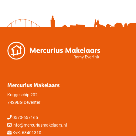
de particuliere koper de wettelijke bedenktijd in werking.
Binnen deze tijd kun je als koper alsnog afzien van de koop.
Na deze tijd is de koop definitief rond, tenzij de ontbindende
voorwaarden van toepassing zijn.
Mercurius Makelaars
Koggeschip 202,
7429BG Deventer
0570-657165
info@mercuriusmakelaars.nl
KvK: 68401310