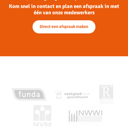
eens zijn over aanvullende afspraken en ontbindende
Kom snel in contact en plan een afspraak in met
voorwaarden voordat de koopovereenkomst wordt
één van onze medewerkers
opgemaakt.
Direct een afspraak maken
Voorbeelden van ontbindende voorwaarden zijn:
Financieringsvoorbehoud
Geen huisvestingsvergunning
Negatieve uitkomst van een bouwkundige keuring
Het niet verkrijgen van Nationale Hypotheekgarantie
NVM No-Risk clausule
De koop komt pas tot stand op het moment dat de
koopovereenkomst door beide partijen is ondertekend. Dit
vloeit voort uit de Wet Koop onroerende zaak en heet het
schriftelijkheidsvereiste. Een mondelinge of per e-mail
bevestigde afspraak is dus niet voldoende. Zodra de
verkoper en de koper de koopovereenkomst hebben
ondertekend en de koper (en eventueel de notaris) een
afschrift van de overeenkomst heeft ontvangen, treedt voor