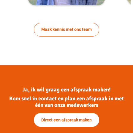
Maak kennis met ons team
Ja, ik wil graag een afspraak maken!
Kom snel in contact en plan een afspraak in met
één van onze medewerkers
Direct een afspraak maken