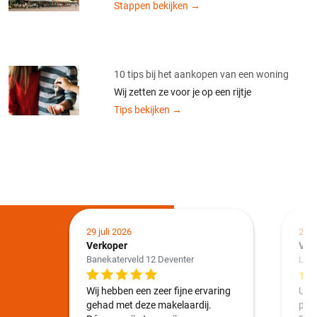
Stappen bekijken →
10 tips bij het aankopen van een woning
Wij zetten ze voor je op een rijtje
Tips bekijken →
29 juli 2026
24 j
Verkoper
Ver
Banekaterveld 12 Deventer
Loo
Wij hebben een zeer fijne ervaring
Uite
gehad met deze makelaardij.
plu