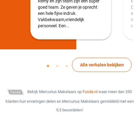
Rémy en zijn team zijn een super
Emm
goed team. Ze geven je oprecht
Duid
een hele fijne indruk.
en 
Vakbekwaam,vriendelijk
weke
personeel. Een...
over
Alle verhalen bekijken
Bekijk Mercurius Makelaars op
Funda.nl
waar meer dan 350
klanten hun ervaringen delen en Mercurius Makelaars gemiddeld met een
9,5 beoordelen!