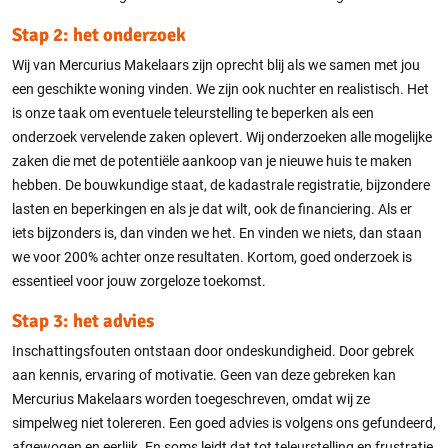
Stap 2: het onderzoek
Wij van Mercurius Makelaars zijn oprecht blij als we samen met jou
een geschikte woning vinden. We zijn ook nuchter en realistisch. Het
is onze taak om eventuele teleurstelling te beperken als een
onderzoek vervelende zaken oplevert. Wij onderzoeken alle mogelijke
zaken die met de potentiële aankoop van je nieuwe huis te maken
hebben. De bouwkundige staat, de kadastrale registratie, bijzondere
lasten en beperkingen en als je dat wilt, ook de financiering. Als er
iets bijzonders is, dan vinden we het. En vinden we niets, dan staan
we voor 200% achter onze resultaten. Kortom, goed onderzoek is
essentieel voor jouw zorgeloze toekomst.
Stap 3: het advies
Inschattingsfouten ontstaan door ondeskundigheid. Door gebrek
aan kennis, ervaring of motivatie. Geen van deze gebreken kan
Mercurius Makelaars worden toegeschreven, omdat wij ze
simpelweg niet tolereren. Een goed advies is volgens ons gefundeerd,
afgewogen en eerlijk. En soms leidt dat tot teleurstelling en frustratie,