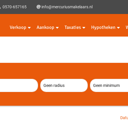
0570-657165
info@mercuriusmakelaars.nl
Verkoop
Aankoop
Taxaties
Hypotheken