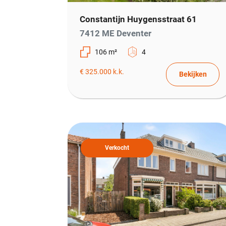
Constantijn Huygensstraat 61
7412 ME Deventer
106 m²
4
€ 325.000 k.k.
Bekijken
Verkocht