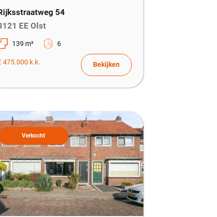
Rijksstraatweg 54
8121 EE Olst
139 m²
6
€ 475.000 k.k.
Bekijken
Verkocht