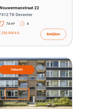
Wouwermanstraat 22
7412 TK Deventer
74 m²
4
€ 250.000 k.k.
Bekijken
Verkocht