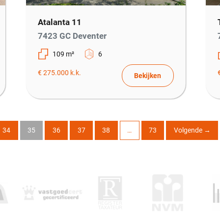
Atalanta 11
7423 GC Deventer
109 m²
6
€ 275.000 k.k.
Bekijken
34
35
36
37
38
…
73
Volgende
→