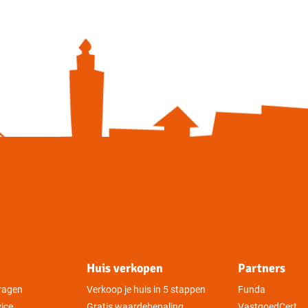
Huis verkopen
Partners
vragen
Verkoop je huis in 5 stappen
Funda
vice
Gratis waardebepaling
VastgoedCert