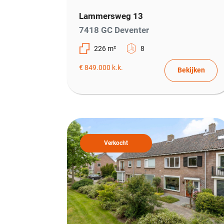
Lammersweg 13
7418 GC Deventer
226 m²
8
€ 849.000 k.k.
Bekijken
Verkocht