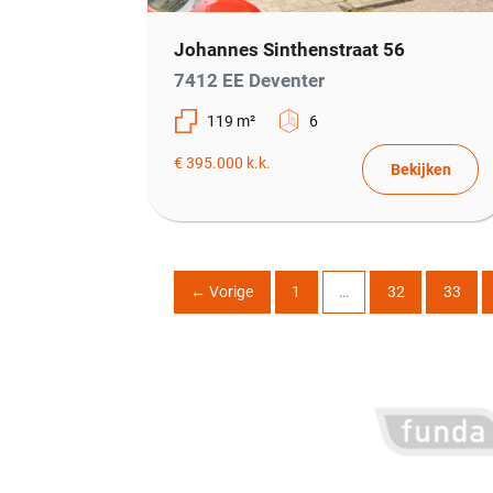
Johannes Sinthenstraat 56
7412 EE Deventer
119 m²
6
€ 395.000 k.k.
Bekijken
←
Vorige
1
…
32
33