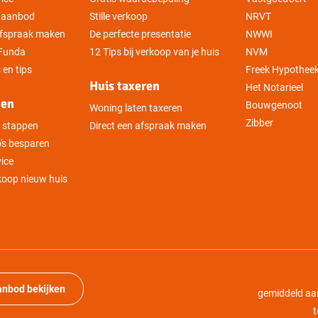
gaanbod
Stille verkoop
NRVT
 afspraak maken
De perfecte presentatie
NWWI
 Funda
12 Tips bij verkoop van je huis
NVM
 en tips
Freek Hypothee
Huis taxeren
Het Notarieel
pen
Bouwgenoot
Woning laten taxeren
Zibber
5 stappen
Direct een afspraak maken
's besparen
vice
nkoop nieuw huis
anbod bekijken
gemiddeld aa
t