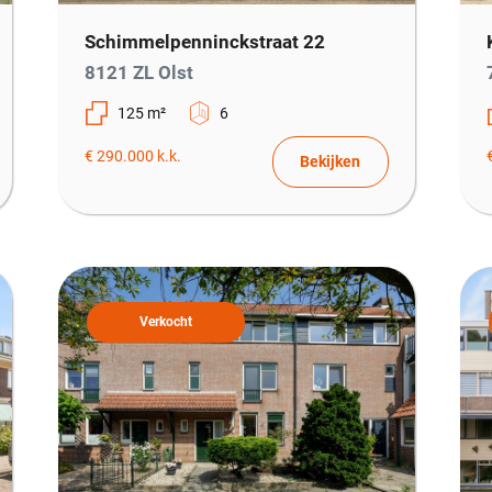
Schimmelpenninckstraat 22
8121 ZL Olst
125 m²
6
€ 290.000 k.k.
Bekijken
Verkocht