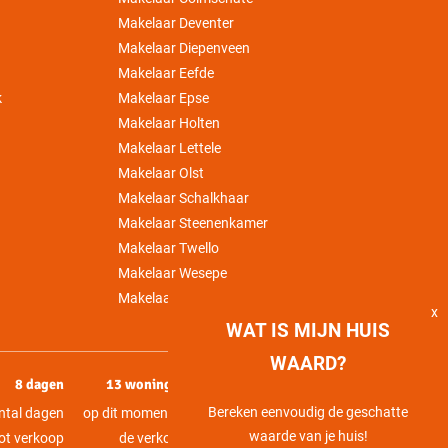
Makelaar Deventer
Makelaar Diepenveen
Makelaar Eefde
k
Makelaar Epse
Makelaar Holten
Makelaar Lettele
Makelaar Olst
Makelaar Schalkhaar
Makelaar Steenenkamer
Makelaar Twello
Makelaar Wesepe
Makelaar Wilp
x
WAT IS MIJN HUIS
WAARD?
8 dagen
13 woningen
1474 woningen
Bereken eenvoudig de geschatte
ntal dagen
op dit moment in
in totaal verkocht
waarde van je huis!
ot verkoop
de verkoop
via Mercurius