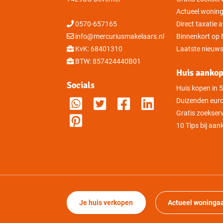
Actueel wonin
0570-657165
Direct taxatie
info@mercuriusmakelaars.nl
Binnenkort op
KvK: 68401310
Laatste nieuws
BTW: 857424440B01
Huis aanko
Socials
Huis kopen in 
Duizenden euro
Gratis zoekser
10 Tips bij aa
Je huis verkopen
Actueel woninga