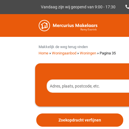
Vandaag zijn wij geopend van 9:00 - 17:30
Sluiten
Alle filters
Makkelijk de weg terug vinden
Home
»
Woningaanbod
»
Woningen
»
Pagina 35
Zoekopdracht verfijnen