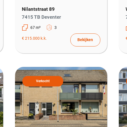
Nilantstraat 89
7415 TB Deventer
67 m²
3
€ 215.000 k.k.
Bekijken
Verkocht