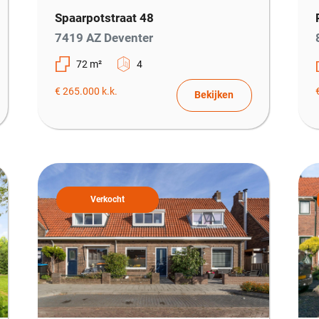
Spaarpotstraat 48
7419 AZ Deventer
72 m²
4
€ 265.000 k.k.
Bekijken
Verkocht