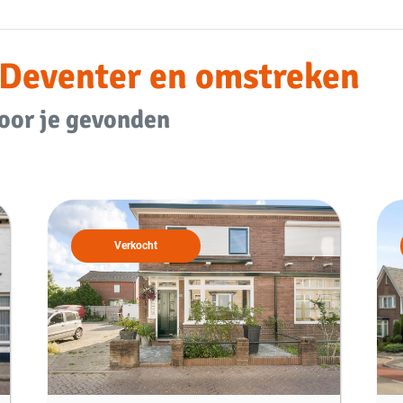
Deventer
en omstreken
oor je gevonden
Verkocht