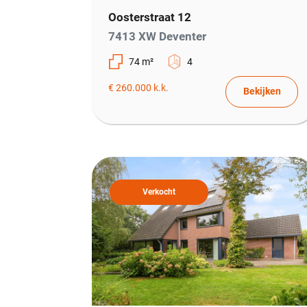
Oosterstraat 12
7413 XW Deventer
74 m²
4
€ 260.000 k.k.
Bekijken
Verkocht