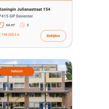
Koningin Julianastraat 154
7415 GP Deventer
64 m²
3
€ 198.000 k.k.
Bekijken
Verkocht