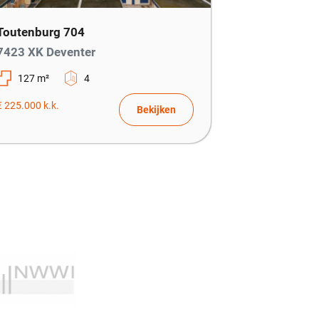
Toutenburg 704
7423 XK Deventer
127 m²
4
€ 225.000 k.k.
Bekijken