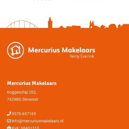
Perceelnummer
766
2
Oppervlakte
219 m
Mercurius Makelaars
Koggeschip 202,
7429BG Deventer
0570-657165
info@mercuriusmakelaars.nl
KvK: 68401310