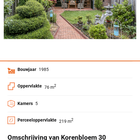
Bouwjaar
1985
Oppervlakte
2
76 m
Kamers
5
Perceeloppervlakte
2
219 m
Omschrijving van Korenbloem 30