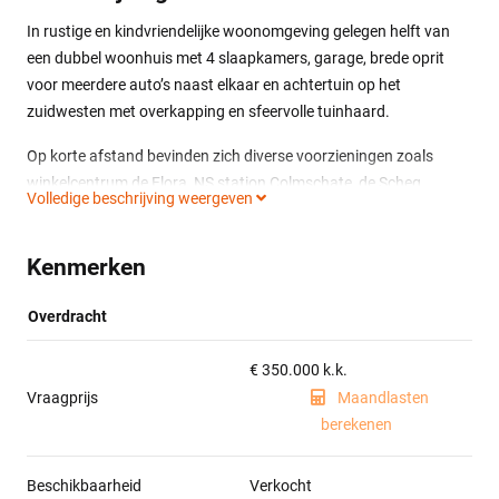
In rustige en kindvriendelijke woonomgeving gelegen helft van
een dubbel woonhuis met 4 slaapkamers, garage, brede oprit
voor meerdere auto’s naast elkaar en achtertuin op het
zuidwesten met overkapping en sfeervolle tuinhaard.
Op korte afstand bevinden zich diverse voorzieningen zoals
winkelcentrum de Flora, NS station Colmschate, de Scheg,
Volledige beschrijving weergeven
basisscholen, kinderopvang, openbaar vervoer, A1 en N348.
Indeling:
Kenmerken
Entree, gang, toilet met fonteintje (2022), provisieruimte,
bijkeuken met opstelplaats wasapparatuur, open keuken (2015)
Overdracht
voorzien van inbouwapparatuur (vaatwasser, koelkast, vriezer,
dual cook oven, magnetron, 5-pits gaskookplaat, afzuigschouw),
€ 350.000 k.k.
tuingerichte woonkamer met deur naar de tuin.
Vraagprijs
Maandlasten
berekenen
1e Verdieping:
Overloop, badkamer voorzien van douche, wastafelmeubel en
toilet met hangend closet, 3 slaapkamers.
Beschikbaarheid
Verkocht