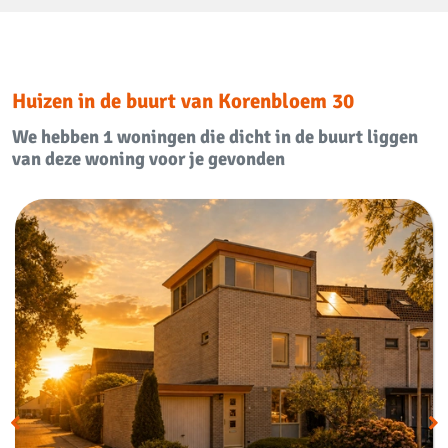
Bergruimte
Parkeergelegenheid
Garage
Aangebouwd steen
Huizen in de buurt van Korenbloem 30
We hebben 1 woningen die dicht in de buurt liggen
Openbaar parkeren, Op eigen
Parkeer faciliciteiten
van deze woning voor je gevonden
terrein
Dak
Soort dak
Zadeldak
Voorzieningen
Mechanische ventilatie, TV
Voorzieningen
kabel, Buitenzonwering,
Dakraam, Glasvezel kabel