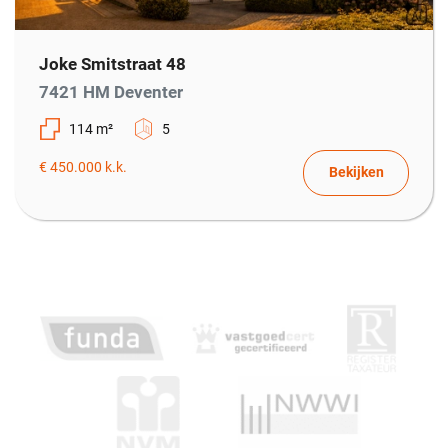
Overig
Permanente bewoning
Ja
Joke Smitstraat 48
7421 HM Deventer
Onderhoud buiten
Goed
114 m²
5
Onderhoud binnen
Goed
€ 450.000 k.k.
Bekijken
Huidige bestemming
Woonruimte
Huidige gebruik
Woonruimte
Kadastrale gegevens
Eigendomssituatie
Volle eigendom
Sectie
M