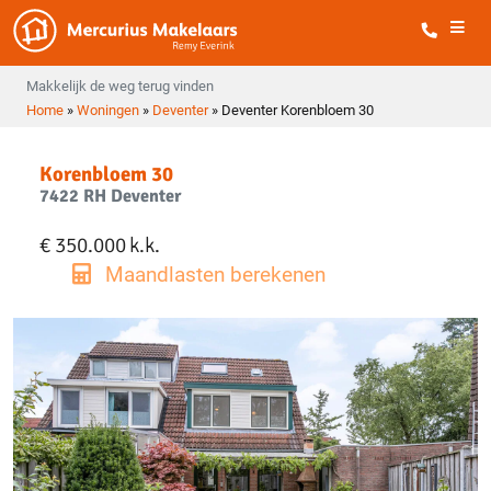
Makkelijk de weg terug vinden
Home
»
Woningen
»
Deventer
»
Deventer Korenbloem 30
Korenbloem 30
7422 RH Deventer
€ 350.000
k.k.
Maandlasten berekenen