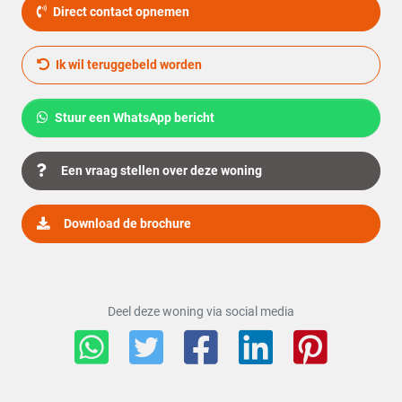
Direct contact opnemen
C.V.-Ketel
Remeha uit 2019 Eigendom
Ik wil teruggebeld worden
Buitenruimte
Tuin
Achtertuin, Voortuin
Stuur een WhatsApp bericht
Hoofdtuin
Achtertuin
Een vraag stellen over deze woning
2
Oppervlakte hoofdtuin
75 m
Download de brochure
Ligging hoofdtuin
Zuidwest
Deel deze woning via social media
Kwaliteit tuin
Verzorgd
Achterom
Nee