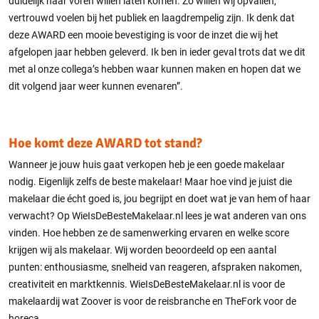
duidelijk naar voren willen laten komen. Zo willen wij opvallen,
vertrouwd voelen bij het publiek en laagdrempelig zijn. Ik denk dat
deze AWARD een mooie bevestiging is voor de inzet die wij het
afgelopen jaar hebben geleverd. Ik ben in ieder geval trots dat we dit
met al onze collega’s hebben waar kunnen maken en hopen dat we
dit volgend jaar weer kunnen evenaren”.
Hoe komt deze AWARD tot stand?
Wanneer je jouw huis gaat verkopen heb je een goede makelaar
nodig. Eigenlijk zelfs de beste makelaar! Maar hoe vind je juist die
makelaar die écht goed is, jou begrijpt en doet wat je van hem of haar
verwacht? Op WieIsDeBesteMakelaar.nl lees je wat anderen van ons
vinden. Hoe hebben ze de samenwerking ervaren en welke score
krijgen wij als makelaar. Wij worden beoordeeld op een aantal
punten: enthousiasme, snelheid van reageren, afspraken nakomen,
creativiteit en marktkennis. WieIsDeBesteMakelaar.nl is voor de
makelaardij wat Zoover is voor de reisbranche en TheFork voor de
horeca.