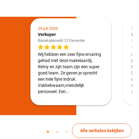
29 juli 2026
24 j
Verkoper
Ver
Banekaterveld 12 Deventer
Loo
Wij hebben een zeer fijne ervaring
Uite
gehad met deze makelaardij.
plu
Rémy en zijn team zijn een super
Emm
goed team. Ze geven je oprecht
Duid
een hele fijne indruk.
en 
Vakbekwaam,vriendelijk
weke
personeel. Een...
over
Alle verhalen bekijken