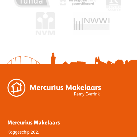
Sectie
L
Perceelnummer
3674
Oppervlakte
Eigendomssituatie
Volle eigendom
Sectie
L
Perceelnummer
3674
Oppervlakte
Mercurius Makelaars
Koggeschip 202,