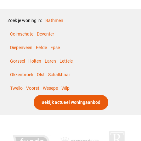
Voorzieningen
kabel, Buitenzonwering, Lift,
Schuifpui, Glasvezel kabel
Zoek je woning in:
Bathmen
Overig
Colmschate
Deventer
Permanente bewoning
Ja
Diepenveen
Eefde
Epse
Onderhoud buiten
Goed
Gorssel
Holten
Laren
Lettele
Okkenbroek
Olst
Schalkhaar
Onderhoud binnen
Goed
Twello
Voorst
Wesepe
Wilp
Huidige bestemming
Woonruimte
Bekijk actueel woningaanbod
Huidige gebruik
Woonruimte
Kadastrale gegevens
Eigendomssituatie
Volle eigendom