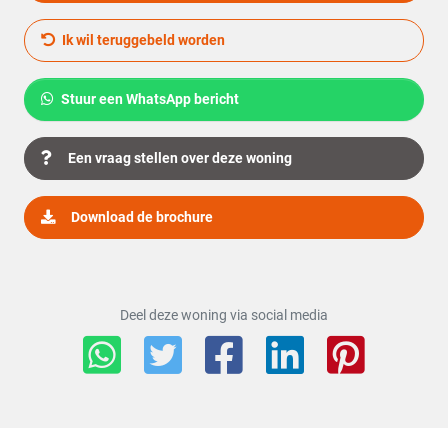
Bergruimte
Ik wil teruggebeld worden
Schuur of berging
Inpandig
Stuur een WhatsApp bericht
Parkeergelegenheid
Een vraag stellen over deze woning
Garage
Parkeerplaats
Download de brochure
Openbaar parkeren, Op eigen
Parkeer faciliciteiten
terrein
Dak
Deel deze woning via social media
Soort dak
Plat dak
Voorzieningen
Mechanische ventilatie, TV