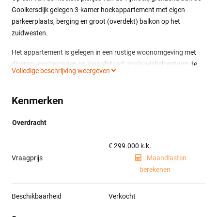
Gooikersdijk gelegen 3-kamer hoekappartement met eigen
parkeerplaats, berging en groot (overdekt) balkon op het
zuidwesten.
Het appartement is gelegen in een rustige woonomgeving met
diverse voorzieningen op loopafstand, zoals winkelcentrum de
Volledige beschrijving weergeven
Vijfhoek, kinderboerderij de Ulebelt, Gooikerspark, openbaar
vervoer en NS-station Colmschate.
Kenmerken
Het appartementencomplex:
Beveiligde entree met video-intercomsysteem, liftinstallatie,
Overdracht
toegang naar de fietsenbergingen en trapopgang naar de
appartementen.
€ 299.000 k.k.
Vraagprijs
Maandlasten
Indeling:
berekenen
Entree, gang, toilet met fonteintje, bergruimte met cv-opstelling,
badkamer voorzien van douche en wastafelmeubel, 2
slaapkamers, open keuken voorzien van inbouwapparatuur
Beschikbaarheid
Verkocht
(vaatwasser, koelkast, combi-oven, 4-pits gaskookplaat,