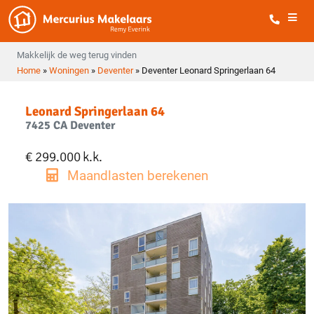
Makkelijk de weg terug vinden
Home
»
Woningen
»
Deventer
»
Deventer Leonard Springerlaan 64
Leonard Springerlaan 64
7425 CA Deventer
€ 299.000
k.k.
Maandlasten berekenen