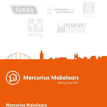
Permanente bewoning
Ja
Onderhoud buiten
Goed
Onderhoud binnen
Goed
Huidige bestemming
Woonruimte
Huidige gebruik
Woonruimte
Kadastrale gegevens
Eigendomssituatie
Volle eigendom
Sectie
L
Perceelnummer
2019
Mercurius Makelaars