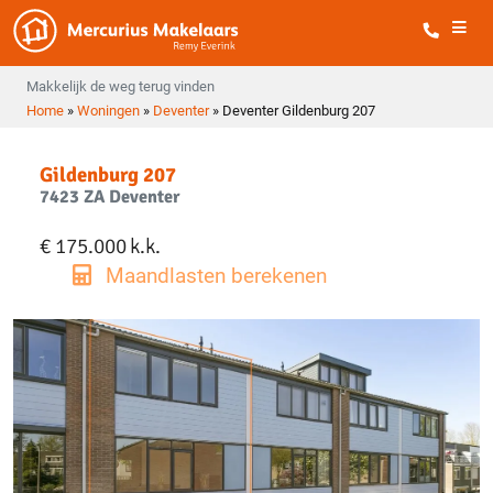
Makkelijk de weg terug vinden
Home
»
Woningen
»
Deventer
»
Deventer Gildenburg 207
Gildenburg 207
7423 ZA Deventer
€ 175.000
k.k.
Maandlasten berekenen