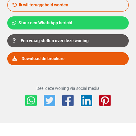
Ik wil teruggebeld worden
Schuur of berging
Inpandig
Parkeergelegenheid
Stuur een WhatsApp bericht
Garage
Inpandig
Een vraag stellen over deze woning
Parkeer faciliciteiten
Openbaar parkeren
Download de brochure
Dak
Soort dak
Samengesteld dak
Deel deze woning via social media
Voorzieningen
Voorzieningen
TV kabel, Glasvezel kabel
Overig