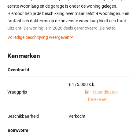
eerste woonlaag en de garage is onder de woning gelegen.
Hierdoor heb je de beschikking over maar liefst 4 woonlagen. Een
fantastisch dakterras op de bovenste woonlaag biedt een fraai
uitzicht. De woning is in 2020 deels gerenoveerd. De netto
maandlast zal ongeveer € 541 per maand zijn.
Volledige beschrijving weergeven
De woning is gelegen op slechts enkele minuten afstand van
Kenmerken
winkelcentrum de Flora, winkelcentrum Zwaluwenburg, NS
station Colmschate, diverse scholen en sportvoorzieningen.
Overdracht
Begane grond:
Entree. Portaal met meterkast. Trapopgang naar de
€ 175.000 k.k.
woonverdieping. Toegang naar de fietsenberging. Garage met
Vraagprijs
Maandlasten
kanteldeur.
berekenen
Woonverdieping:
Trapopgang. Woonkamer met laminaatvloer en grote raampartij.
Beschikbaarheid
Verkocht
Open woonkeuken met keukenblok voorzien van 4-pits
Bouwvorm
gaskookplaat en afzuigkap. Toegang naar het woonbalkon.