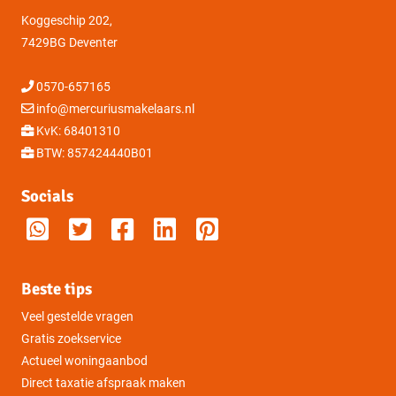
Koggeschip 202,
Oppervlakte
7429BG Deventer
0570-657165
info@mercuriusmakelaars.nl
KvK: 68401310
BTW: 857424440B01
Socials
Beste tips
Veel gestelde vragen
Gratis zoekservice
Actueel woningaanbod
Direct taxatie afspraak maken