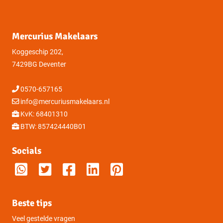
Overig
Mercurius Makelaars
Permanente bewoning
Ja
Koggeschip 202,
Onderhoud buiten
Goed
7429BG Deventer
0570-657165
Onderhoud binnen
Goed
info@mercuriusmakelaars.nl
KvK: 68401310
Huidige bestemming
Woonruimte
BTW: 857424440B01
Huidige gebruik
Woonruimte
Socials
Kadastrale gegevens
Eigendomssituatie
Volle eigendom
Beste tips
Sectie
K
Veel gestelde vragen