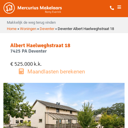
Makkelijk de weg terug vinden
Home
»
Woningen
»
Deventer
»
Deventer Albert Haelweghstraat 18
Albert Haelweghstraat 18
7425 PA Deventer
€ 525.000
k.k.
Maandlasten berekenen