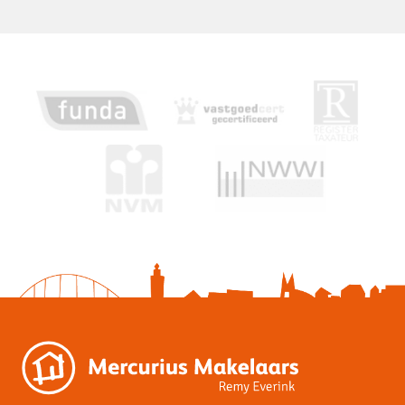
Bergruimte
Parkeergelegenheid
Garage
Vrijstaand hout
Openbaar parkeren, Op eigen
Parkeer faciliciteiten
terrein
Dak
Soort dak
Zadeldak
Voorzieningen
Mechanische ventilatie, TV
Voorzieningen
kabel, Glasvezel kabel,
Zonnepanelen