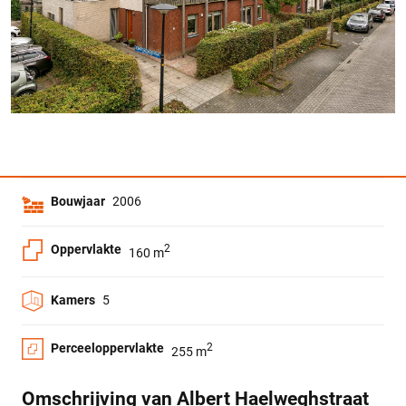
Bouwjaar
2006
Oppervlakte
2
160 m
Kamers
5
Perceeloppervlakte
2
255 m
Omschrijving van Albert Haelweghstraat