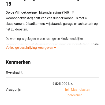
18
Op de Vijfhoek gelegen bijzonder ruime (160 m²
woonoppervlakte!) helft van een dubbel woonhuis met 4
slaapkamers, 2 badkamers, vrijstaande garage en achtertuin op
het zuidoosten.
De woning is gelegen in een rustige en kindvriendelijke
woonomgeving met diverse voorzieningen op loopafstand, zoals
Volledige beschrijving weergeven
winkelcentrum de Vijfhoek, kinderboerderij de Ulebelt, openbaar
vervoer, scholen, kinderopvang, diverse speelveldjes en het
Kenmerken
natuurgebied van Landgoed de Bannink.
Indeling:
Overdracht
Entree, gang, toilet met hangend closet en fonteintje,
provisieruimte, aan de voorzijde gelegen open keuken voorzien
€ 525.000 k.k.
van inbouwapparatuur (vaatwasser, koelkast, 5-pits
Vraagprijs
Maandlasten
gaskookplaat, combi-oven, afzuigschouw), speels ingedeelde
berekenen
woonkamer met openslaande tuindeuren en multifunctionele
ruimte met openslaande tuindeuren in de uitbouw, bijkeuken en