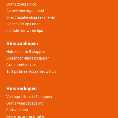
Gratis zoekservice
Actueel woningaanbod
Perceelnummer
2779
Direct taxatie afspraak maken
Binnenkort op Funda
2
Oppervlakte
255 m
Laatste nieuws en tips
Huis aankopen
Huis kopen in 5 stappen
Duizenden euro's besparen
Gratis zoekservice
10 Tips bij aankoop nieuw huis
Huis verkopen
Verkoop je huis in 5 stappen
Gratis waardebepaling
Stille verkoop
De perfecte presentatie