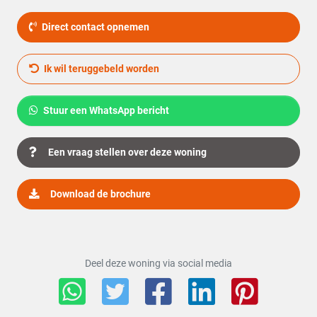
Warmwater
CV ketel
Direct contact opnemen
C.V.-Ketel
Intergas uit 2006 Eigendom
Ik wil teruggebeld worden
Buitenruimte
Tuin
Achtertuin, Voortuin
Stuur een WhatsApp bericht
Hoofdtuin
Achtertuin
Een vraag stellen over deze woning
2
Oppervlakte hoofdtuin
66 m
Download de brochure
Ligging hoofdtuin
Zuidoost
Deel deze woning via social media
Kwaliteit tuin
Verzorgd
Achterom
Ja