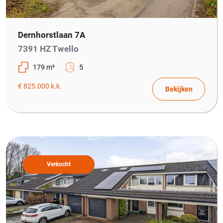
Dernhorstlaan 7A
7391 HZ Twello
179 m²
5
€ 825.000 k.k.
Bekijken
Verkocht