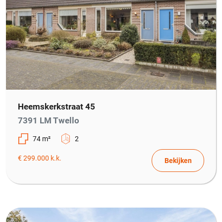
Heemskerkstraat 45
7391 LM Twello
74 m²
2
€ 299.000 k.k.
Bekijken