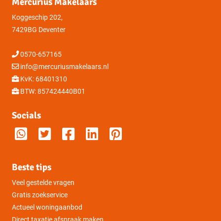
Mercurius Makelaars
Koggeschip 202,
7429BG Deventer
0570-657165
info@mercuriusmakelaars.nl
KvK: 68401310
BTW: 857424440B01
Socials
Beste tips
Veel gestelde vragen
Gratis zoekservice
Actueel woningaanbod
Direct taxatie afspraak maken