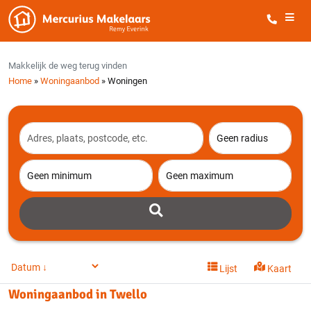
Sluiten
Alle filters
Makkelijk de weg terug vinden
Home
»
Woningaanbod
»
Woningen
Lijst
Kaart
Woningaanbod in
Twello