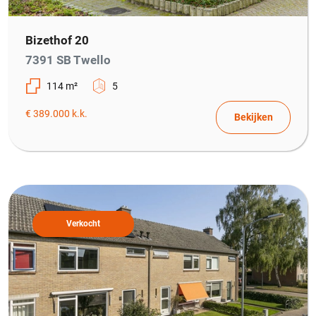
Bizethof 20
7391 SB Twello
114 m²
5
€ 389.000 k.k.
Bekijken
Verkocht