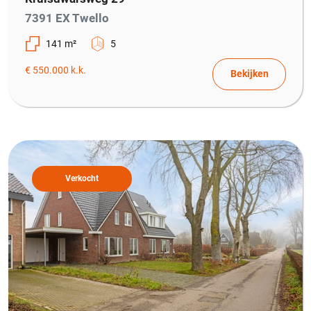
7391 EX Twello
141 m²
5
€ 550.000 k.k.
Bekijken
Verkocht