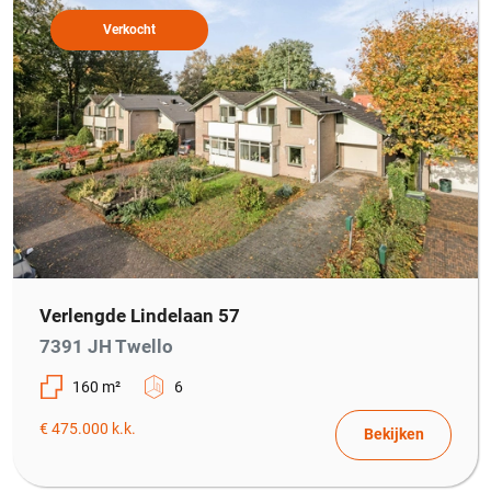
Verkocht
Verlengde Lindelaan 57
7391 JH Twello
160 m²
6
€ 475.000 k.k.
Bekijken