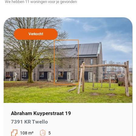
We hebben
11
woningen
voor je gevonden
Verkocht
Abraham Kuyperstraat 19
7391 KR Twello
108 m²
5