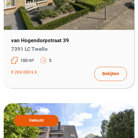
van Hogendorpstraat 39
7391 LC Twello
100 m²
5
€ 269.000 k.k.
Bekijken
Verkocht