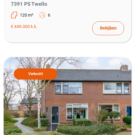
7391 PS Twello
120 m²
6
€ 449.000 k.k.
Bekijken
Verkocht