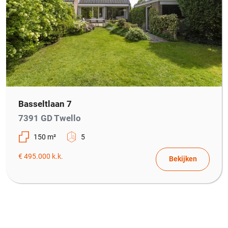
Basseltlaan 7
7391 GD Twello
150 m²
5
€ 495.000 k.k.
Bekijken