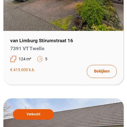
van Limburg Stirumstraat 16
7391 VT Twello
124 m²
5
€ 415.000 k.k.
Bekijken
Verkocht