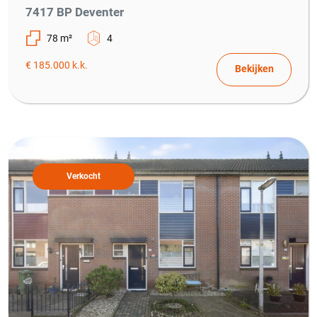
7417 BP Deventer
78 m²
4
€ 185.000 k.k.
Bekijken
Verkocht