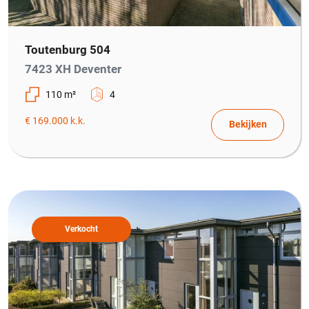
Toutenburg 504
7423 XH Deventer
110 m²
4
€ 169.000 k.k.
Bekijken
Verkocht