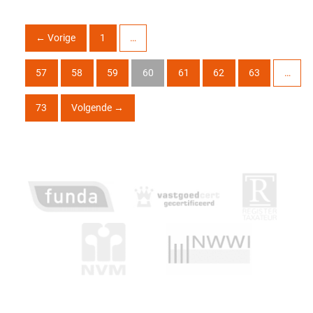
←
Vorige
1
…
57
58
59
60
61
62
63
…
73
Volgende
→