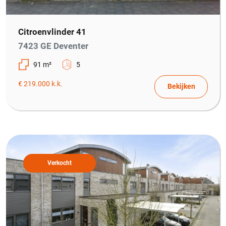
Citroenvlinder 41
7423 GE Deventer
91 m²
5
€ 219.000 k.k.
Bekijken
Verkocht