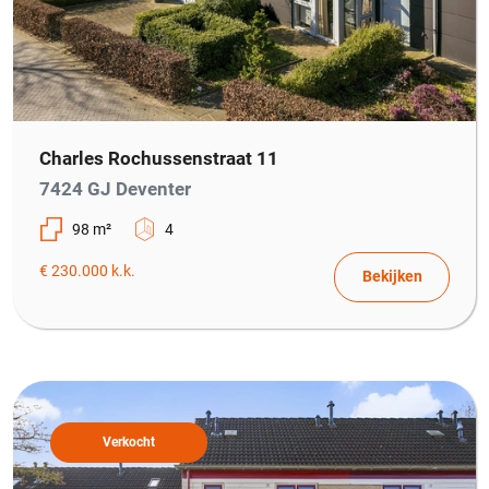
Charles Rochussenstraat 11
7424 GJ Deventer
98 m²
4
€ 230.000 k.k.
Bekijken
Verkocht