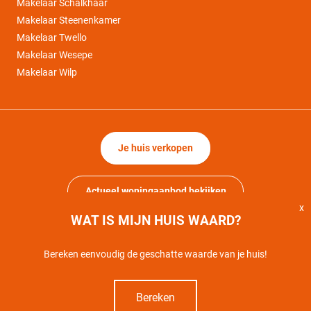
Makelaar Schalkhaar
Makelaar Steenenkamer
Makelaar Twello
Makelaar Wesepe
Makelaar Wilp
Je huis verkopen
Actueel woningaanbod bekijken
x
WAT IS MIJN HUIS WAARD?
Bereken eenvoudig de geschatte waarde van je huis!
Copyright © Mercurius Makelaars Deventer | 2014-2026
Privacy
Cookiewet
Disclaimer
Bereken
Gerealiseerd door Prikr