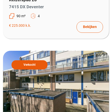
7415 DX Deventer
90 m²
4
€ 225.000 k.k.
Bekijken
Verkocht