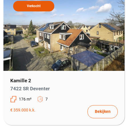
Verkocht
Kamille 2
7422 SR Deventer
176 m²
7
€ 359.000 k.k.
Bekijken