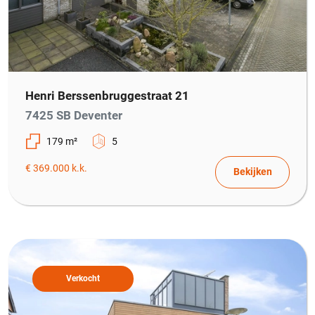
Henri Berssenbruggestraat 21
7425 SB Deventer
179 m²
5
€ 369.000 k.k.
Bekijken
Verkocht