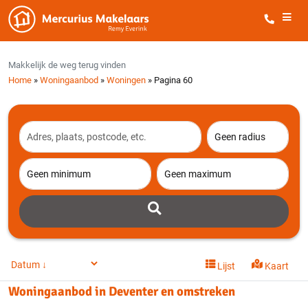
Sluiten
Alle filters
Makkelijk de weg terug vinden
Home
»
Woningaanbod
»
Woningen
»
Pagina 60
Lijst
Kaart
Woningaanbod in
Deventer
en omstreken