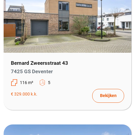
Bernard Zweersstraat 43
7425 GS Deventer
116 m²
5
€ 329.000 k.k.
Bekijken