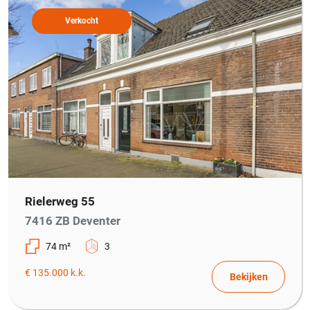
Verkocht
Rielerweg 55
7416 ZB Deventer
74 m²
3
€ 135.000 k.k.
Bekijken