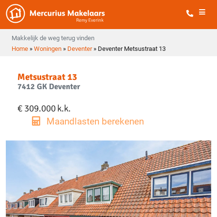
Makkelijk de weg terug vinden
Home
»
Woningen
»
Deventer
»
Deventer Metsustraat 13
Metsustraat 13
7412 GK Deventer
€ 309.000
k.k.
Maandlasten berekenen