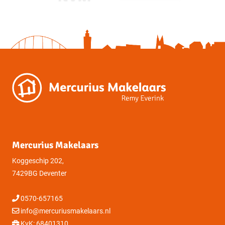
Perceelnummer
6526
2
Oppervlakte
95 m
Mercurius Makelaars
Koggeschip 202,
7429BG Deventer
0570-657165
info@mercuriusmakelaars.nl
KvK: 68401310