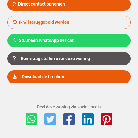
Warmwater
CV ketel
Direct contact opnemen
C.V.-Ketel
Intergas uit 2010 Eigendom
Ik wil teruggebeld worden
Buitenruimte
Stuur een WhatsApp bericht
Tuin
Achtertuin, Voortuin
Een vraag stellen over deze woning
Hoofdtuin
Achtertuin
Download de brochure
2
Oppervlakte hoofdtuin
45 m
Ligging hoofdtuin
Zuidoost
Deel deze woning via social media
Kwaliteit tuin
Normaal
Achterom
Ja