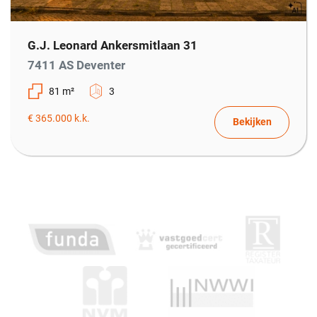
Overig
G.J. Leonard Ankersmitlaan 31
Permanente bewoning
Ja
7411 AS Deventer
81 m²
3
Onderhoud buiten
Goed
€ 365.000 k.k.
Bekijken
Onderhoud binnen
Goed
Huidige bestemming
Woonruimte
Huidige gebruik
Woonruimte
Kadastrale gegevens
Eigendomssituatie
Volle eigendom
Sectie
A