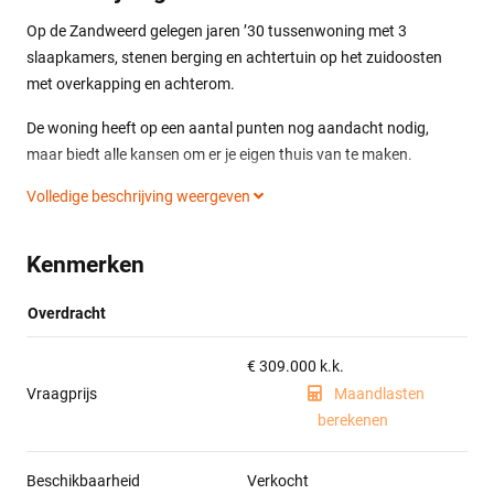
Op de Zandweerd gelegen jaren ’30 tussenwoning met 3
slaapkamers, stenen berging en achtertuin op het zuidoosten
met overkapping en achterom.
De woning heeft op een aantal punten nog aandacht nodig,
maar biedt alle kansen om er je eigen thuis van te maken.
Volledige beschrijving weergeven
De Metsustraat is een rustige straat, waarbij nagenoeg alle
voorzieningen binnen handbereik liggen. De IJssel, diverse
supermarkten, scholen, parken en speeltuinen liggen op
Kenmerken
loopafstand. Het historische stadscentrum van Deventer is op
enkele fietsminuten te bereiken.
Overdracht
Indeling:
€ 309.000 k.k.
Entree, gang, provisieruimte, woonkamer met erker en
Vraagprijs
Maandlasten
openslaande tuindeuren, aan de achterzijde gelegen halfopen
berekenen
keuken voorzien van inbouwapparatuur (vaatwasser, koelkast,
combi-oven, inductiekookplaat, afzuigschouw), deur naar de
tuin, opstelplaats wasapparatuur, toilet met hangend closet en
Beschikbaarheid
Verkocht