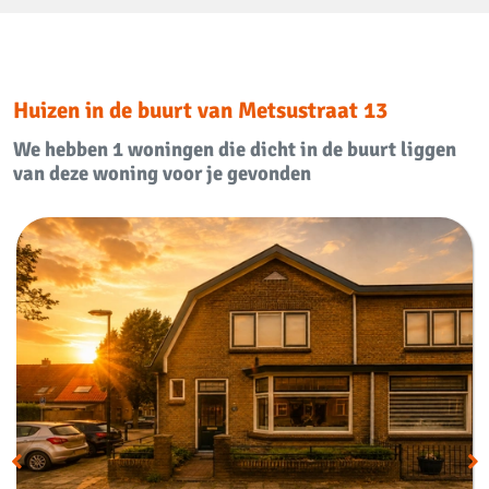
Bergruimte
Schuur of berging
Vrijstaand steen
Huizen in de buurt van Metsustraat 13
Parkeergelegenheid
We hebben 1 woningen die dicht in de buurt liggen
van deze woning voor je gevonden
Garage
Geen garage
Parkeer faciliciteiten
Openbaar parkeren
Dak
Soort dak
Zadeldak
Voorzieningen
TV kabel, Dakraam, Glasvezel
Voorzieningen
kabel