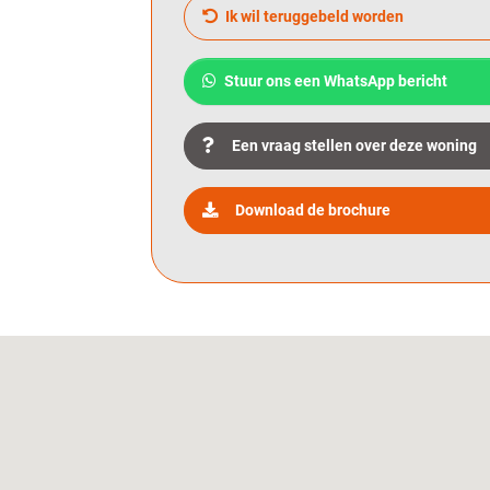
hypotheek en rente aanbieden. Klinkt goe
Ik wil teruggebeld worden
(kennismakings)gesprek is natuurlijk grati
Energie
Stuur ons een WhatsApp bericht
Energieklasse
A
Een vraag stellen over deze woning
Isolatie
Dakisolatie, Mu
Download de brochure
Verwarming
CV ketel
Warmwater
CV ketel
C.V.-Ketel
Intergas uit 
Buitenruimte
Tuin
Geen tuin