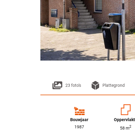
23 foto's
Plattegrond
Bouwjaar
Oppervlak
1987
2
58 m