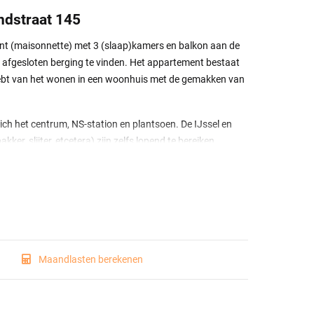
ndstraat 145
 (maisonnette) met 3 (slaap)kamers en balkon aan de
n afgesloten berging te vinden. Het appartement bestaat
hebt van het wonen in een woonhuis met de gemakken van
ich het centrum, NS-station en plantsoen. De IJssel en
kker, slijter, etcetera) zijn zelfs lopend te bereiken.
euken voorzien van diverse apparatuur, provisieruimte,
men rondom en toegang tot het balkon.
smachine, badkamer voorzien van douche en wastafel, 2
.
Maandlasten berekenen
g met 3e (slaap)kamer.