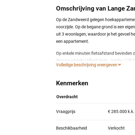
Omschrijving van Lange Za
Op de Zandweerd gelegen hoekappartement
voorzijde. Op de begane grond is een eige
uit 3 woonlagen, waardoor je het gevoel 
een appartement.
Op enkele minuten fietsafstand bevinden z
diverse winkels (Albert Heijn, Jumbo, Lidl, ba
Volledige beschrijving weergeven
Indeling:
Entree, gang, toilet met fonteintje, open k
Kenmerken
woonkamer met veel lichtinval door de ra
Overdracht
1e Verdieping:
Overloop, inbouwkast met aansluiting wa
Vraagprijs
€ 285.000 k.k
slaapkamers.
2e Verdieping:
Beschikbaarheid
Verkocht
Met vaste trap bereikbare zolderverdiepin