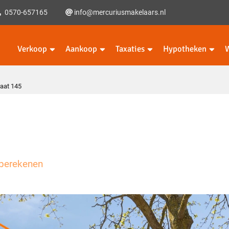
0570-657165
info@mercuriusmakelaars.nl
Verkoop
Aankoop
Taxaties
Hypotheken
aat 145
5
berekenen