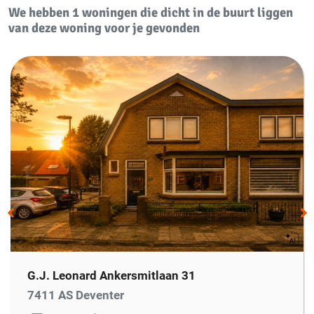
We hebben 1 woningen die dicht in de buurt liggen
Bergruimte
van deze woning voor je gevonden
Schuur of berging
Inpandig
Parkeergelegenheid
Garage
Geen garage
Parkeer faciliciteiten
Openbaar parkeren
Dak
Soort dak
Plat dak
Voorzieningen
G.J. Leonard Ankersmitlaan 31
Voorzieningen
TV kabel, Glasvezel kabel
7411 AS Deventer