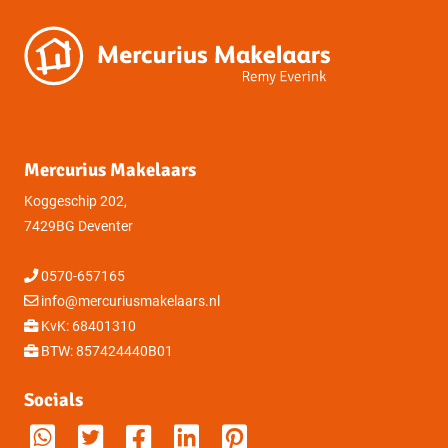
Perceelnummer
6727
Oppervlakte
Eigendomssituatie
Volle eigendom
Mercurius Makelaars
Sectie
A
Koggeschip 202,
7429BG Deventer
Perceelnummer
6727
0570-657165
Oppervlakte
info@mercuriusmakelaars.nl
KvK: 68401310
BTW: 857424440B01
Socials