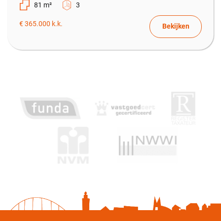
81 m²
3
Overig
€ 365.000 k.k.
Bekijken
Permanente bewoning
Ja
Onderhoud buiten
Goed
Onderhoud binnen
Goed
Huidige bestemming
Woonruimte
Huidige gebruik
Woonruimte
Kadastrale gegevens
Eigendomssituatie
Volle eigendom
Sectie
A