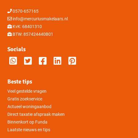
Onderhoud buiten
Goed
0570-657165
Onderhoud binnen
Goed
info@mercuriusmakelaars.nl
KvK: 68401310
BTW: 857424440B01
Huidige bestemming
Woonruimte
Socials
Huidige gebruik
Woonruimte
Kadastrale gegevens
Beste tips
Eigendomssituatie
Volle eigendom
Veel gestelde vragen
Sectie
G
Gratis zoekservice
Actueel woningaanbod
Perceelnummer
594
Direct taxatie afspraak maken
Binnenkort op Funda
Laatste nieuws en tips
Oppervlakte