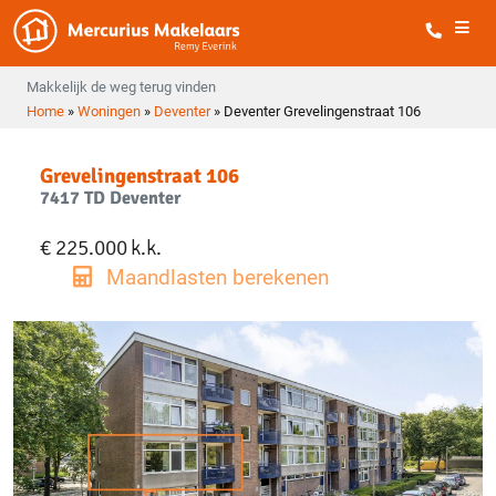
Makkelijk de weg terug vinden
Home
»
Woningen
»
Deventer
»
Deventer Grevelingenstraat 106
Grevelingenstraat 106
7417 TD Deventer
€ 225.000
k.k.
Maandlasten berekenen