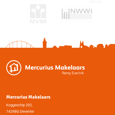
Schuur of berging
Inpandig
Parkeergelegenheid
Garage
Geen garage
Parkeer faciliciteiten
Openbaar parkeren
Dak
Soort dak
Plat dak
Voorzieningen
Overig
Mercurius Makelaars
Permanente bewoning
Ja
Koggeschip 202,
7429BG Deventer