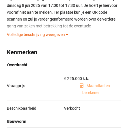
dinsdag 8 juli 2025 van 17:00 tot 17:30 uur. Je hoeft je hiervoor
vooraf niet aan te melden. Ter plaatse kun je een QR code
scannen en zul je verder geïnformeerd worden over de verdere
gang van zaken met betrekking tot de eventuele
aankoop-/biedingsprocedure. Tot dan!
Volledige beschrijving weergeven
Op één van de mooiste locaties aan de rand van de vernieuwde
Kenmerken
Deltabuurt gelegen 4-kamer hoekappartement (grootste type)
met 2 balkons, eigen fietsenberging en vrij uitzicht over een groot
grasveld.
Overdracht
Het appartementencomplex:
€ 225.000 k.k.
Beveiligde entree met intercom, toegang naar de
Vraagprijs
Maandlasten
fietsenbergingen, trapopgang naar de appartementen.
berekenen
Indeling:
Entree, gang, provisiekast, toilet met fonteintje, woonkamer met
Beschikbaarheid
Verkocht
deur naar het balkon aan de achterzijde en veel lichtinval door de
Bouwvorm
ramen aan 2 zijden, dichte keuken (2022) voorzien van diverse