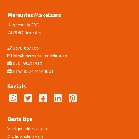
Huidige gebruik
Woonruimte
Mercurius Makelaars
Kadastrale gegevens
Koggeschip 202,
7429BG Deventer
Eigendomssituatie
Volle eigendom
0570-657165
Sectie
F
info@mercuriusmakelaars.nl
KvK: 68401310
Perceelnummer
2096
BTW: 857424440B01
Socials
2
Oppervlakte
1.580 m
Beste tips
Veel gestelde vragen
Gratis zoekservice