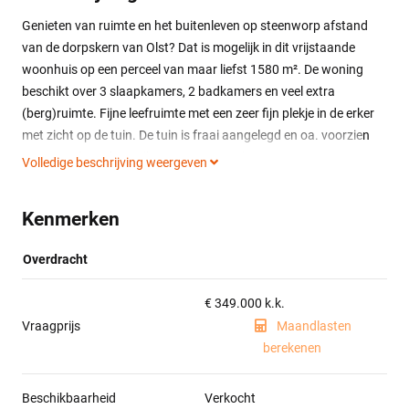
Genieten van ruimte en het buitenleven op steenworp afstand
van de dorpskern van Olst? Dat is mogelijk in dit vrijstaande
woonhuis op een perceel van maar liefst 1580 m². De woning
beschikt over 3 slaapkamers, 2 badkamers en veel extra
(berg)ruimte. Fijne leefruimte met een zeer fijn plekje in de erker
met zicht op de tuin. De tuin is fraai aangelegd en oa. voorzien
van meerdere sfeervolle terrassen, overkapping en een grote
Volledige beschrijving weergeven
vijverpartij. Oprit geschikt voor meerdere auto’s naar de
vrijstaande stenen garage met elektrische roldeur. Zowel de tuin
Kenmerken
als de woning zijn zeer goed onderhouden en klaar voor een
nieuwe bewoner.
Overdracht
Indeling:
Entree, gang, provisiekelder, L-vormige woonkamer met open
€ 349.000 k.k.
haard, erker met openslaande deuren naar de zijtuin.
Vraagprijs
Maandlasten
Woonkeuken voorzien van diverse inbouwapparatuur (4-pits
berekenen
inductiekookplaat met wokbrander, afzuigkap, vaatwasser,
koelkast, vriezer en combi-oven). De woonkamer is voorzien van
Beschikbaarheid
Verkocht