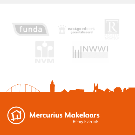
Dak
Soort dak
Mansardedak
Voorzieningen
Voorzieningen
Buitenzonwering, Rookkanaal
Overig
Permanente bewoning
Ja
Onderhoud buiten
Goed
Onderhoud binnen
Goed
Huidige bestemming
Woonruimte