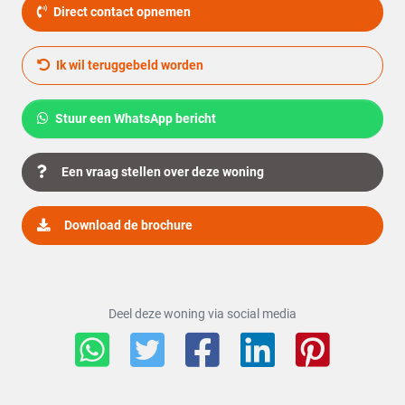
Direct contact opnemen
Buitenruimte
Ik wil teruggebeld worden
Tuin
Tuin rondom
Kwaliteit tuin
Fraai aangelegd
Stuur een WhatsApp bericht
Achterom
Nee
Een vraag stellen over deze woning
Bergruimte
Download de brochure
Schuur of berging
Vrijstaand steen
Parkeergelegenheid
Deel deze woning via social media
Garage
Vrijstaand steen
Parkeer faciliciteiten
Openbaar parkeren