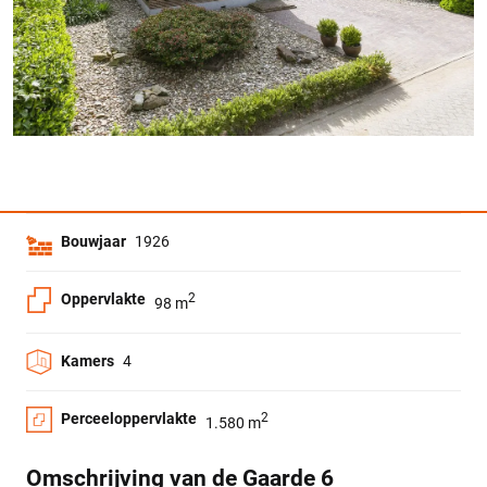
Bouwjaar
1926
Oppervlakte
2
98 m
Kamers
4
Perceeloppervlakte
2
1.580 m
Omschrijving van de Gaarde 6