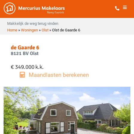
Makkelijk de weg terug vinden
Home
»
Woningen
»
Olst
»
Olst de Gaarde 6
de Gaarde 6
8121 BV Olst
€ 349.000
k.k.
Maandlasten berekenen