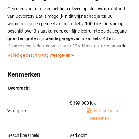
Genieten van ruimte en het buitenleven op steenworp afstand
van Deventer? Dat is mogelijk in dit vrijstaande jaren-30
woonhuis op een perceel van maar liefst 1000 m². De woning
beschikt over 3 slaapkamers, een fijne leefruimte op de begane
grond en grote vrijstaande garage van maar liefst 48 m².
Kenmerkend is de sfeervolle jaren-30 stijl met oa. de mansarde
kap, luiken, visgraat parketvloer en paneeldeuren.
Volledige beschrijving weergeven
De woning is gelegen aan de rand van Epse op steenworp
Kenmerken
afstand van snelweg A1. Het centrum van Deventer met alle
voorzieningen, maar ook de dorpskern van Epse zijn binnen
enkele autominuten bereikbaar.
Overdracht
Indeling:
€ 399.000 k.k.
Entree, gang met brede trapopgang, provisiekelder, ruime L-
Vraagprijs
Maandlasten
vormige woonkamer grote raampartijen en een zeer fraaie
berekenen
visgraat parketvloer. Tuingerichte dichte keuken voorzien van
diverse inbouwapparatuur (4-pits gaskookplaat, afzuigkap,
Beschikbaarheid
Verkocht
vaatwasser, koelkast, vriezer en combi-oven) en schuifpui naar