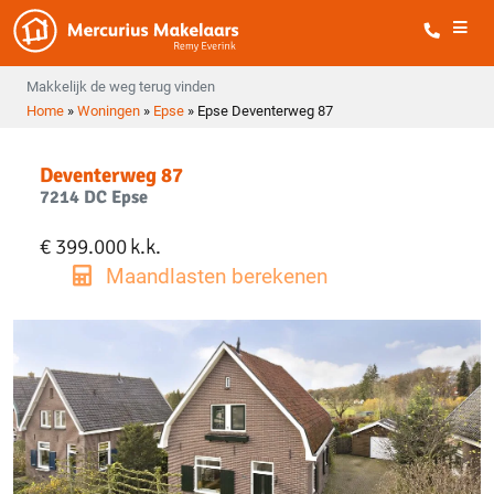
Makkelijk de weg terug vinden
Home
»
Woningen
»
Epse
»
Epse Deventerweg 87
Deventerweg 87
7214 DC Epse
€ 399.000
k.k.
Maandlasten berekenen