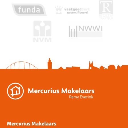
Huidige bestemming
Woonruimte
Huidige gebruik
Woonruimte
Kadastrale gegevens
Eigendomssituatie
Volle eigendom
Sectie
A
Perceelnummer
2182
2
Oppervlakte
1.000 m
Mercurius Makelaars