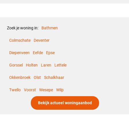
Openbaar parkeren, Op eigen
Parkeer faciliciteiten
terrein
Zoek je woning in:
Bathmen
Dak
Colmschate
Deventer
Voorzieningen
Diepenveen
Eefde
Epse
Mechanische ventilatie,
Voorzieningen
Rolluiken, TV kabel, Schuifpui,
Gorssel
Holten
Laren
Lettele
Glasvezel kabel
Okkenbroek
Olst
Schalkhaar
Overig
Twello
Voorst
Wesepe
Wilp
Permanente bewoning
Ja
Bekijk actueel woningaanbod
Onderhoud buiten
Goed
Onderhoud binnen
Goed