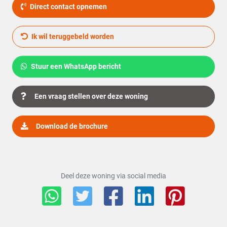
Direct contact opnemen
C.V.-Ketel
Nefit uit 2000 Eigendom
Ik wil teruggebeld worden
Buitenruimte
Tuin
Tuin rondom
Stuur een WhatsApp bericht
Hoofdtuin
Tuin rondom
Een vraag stellen over deze woning
Kwaliteit tuin
Fraai aangelegd
Download de brochure
Achterom
Ja
Bergruimte
Deel deze woning via social media
Parkeergelegenheid
Garage
Vrijstaand hout